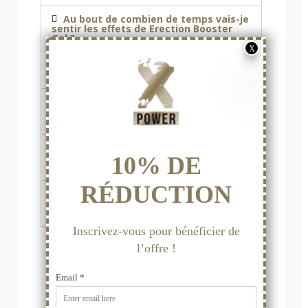
Au bout de combien de temps vais-je
sentir les effets de Erection Booster
Gel ?
Combien de temps durent les effets
de Erection Booster Gel ?
Est-ce que le gel Erection Booster Gel
est compatible avec le sexe oral et les
préservatifs ?
Puis-je utiliser le Erection Booster Gel
en même temps qu'un produit à effet
rapide ou une cure ?
Je ne ressens pas d'effets en
utilisant le Erection Booster Gel. Est-ce
normal ?
COMPARATIF PRODUITS VIGUEUR