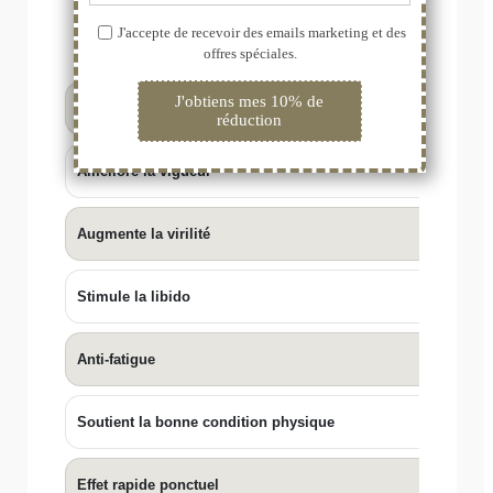
SEX PERF
CAPS
Optimise la fonctione érectile
✓
Améliore la vigueur
✓
Augmente la virilité
Stimule la libido
✓
Anti-fatigue
✓
Soutient la bonne condition physique
✓
Effet rapide ponctuel