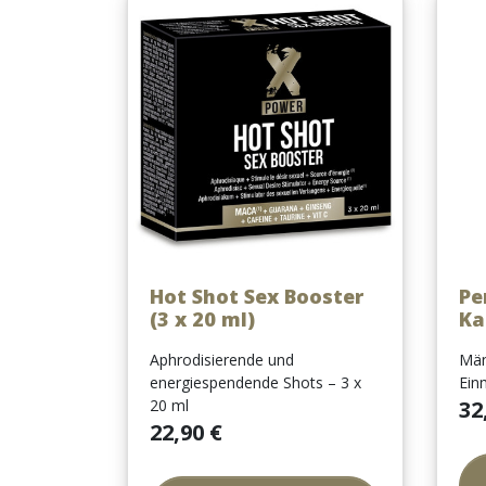
Vorschau

Hot Shot Sex Booster
Pe
(3 x 20 ml)
Ka
Aphrodisierende und
Männ
energiespendende Shots – 3 x
Ein
Prei
20 ml
32
Preis
22,90 €