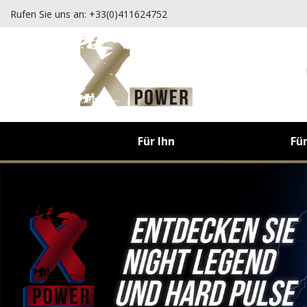
Rufen Sie uns an:
+33(0)411624752
Für Ihn
Für