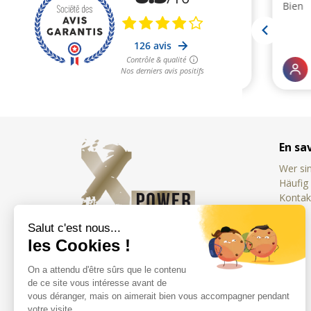
En sa
Wer sin
Häufig 
Kontak
Französischer Spezialist für
Nahrungsergänzungsmittel
für die Sexualität und
Fruchtbarkeit von Mann und
Frau