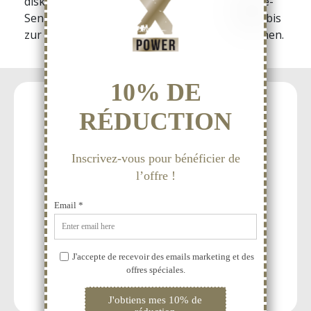
diskret versendet und verfügt über eine Online-
Sendungsverfolgung, mit der Sie den Versand bis
zur Zustellung an Ihre Adresse verfolgen können.
15 Jahre Erfahrung
Sortiment, dass 100%
der Sexualität gewidmet ist.
Diskrete Lieferung
innerhalb von 48 Stunden.
Persönliche
Beratung und Service