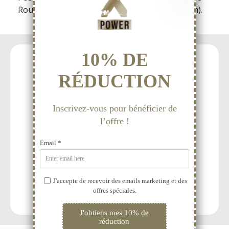
Route de Villefranche - 69480 ANSE (Frankreich).
15 Jahre Erfahrung
Sortiment, dass 100%
der Sexualität gewidmet ist.
Diskrete Lieferung
innerhalb von 48 Stunden.
Persönliche
Beratung und Service