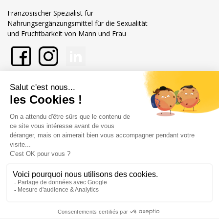
Französischer Spezialist für
Nahrungsergänzungsmittel für die Sexualität
und Fruchtbarkeit von Mann und Frau
En savoir plus sur Xpower
Nos engagements
Shop-Einstellungen
Händler zugelassen von Gesellschaft für Garantierte Bewertungen,
Klicken Sie hier
.
Rechtliche Hinweise
Allgemeine Verkaufsbedingungen
© Copyright Labophyto
Tous droits réservés
0
/10