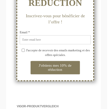
Penisvergrößerungsgel gewonnen
werden?
Wie lange hält die Wirkung der
Penisvergrößerungscreme an?
Ist das Gel zur
Penisvergrößerungscreme mit Oralsex
und Kondomen kompatibel?
Kann ich die
Penisvergrößerungscreme gleichzeitig
mit einem schnell wirkenden Produkt
oder einer Behandlung anwenden?
Ich merke keinerlei Wirkung durch
die Anwendung der
Penisvergrößerungscreme. Ist das
normal?
VIGOR-PRODUKTVERGLEICH