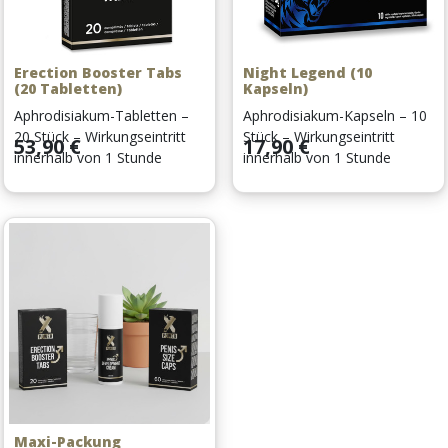
Erection Booster Tabs
Night Legend (10
(20 Tabletten)
Kapseln)
Aphrodisiakum-Tabletten –
Aphrodisiakum-Kapseln – 10
20 Stück – Wirkungseintritt
Stück – Wirkungseintritt
Preis
Preis
53,90 €
17,90 €
innerhalb von 1 Stunde
innerhalb von 1 Stunde
Maxi-Packung